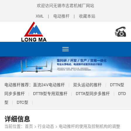
欢迎访问无锡市志君机械厂网站
XML
|
电动推杆
|
收藏本站
Toggle
navigation
电动推杆推荐：
直流24V电动推杆
|
双头运动的推杆
|
DTTN型
同步多推杆
|
DTTB型专用双推杆
|
DTTA型同步多推杆
|
DTD
型
|
DTC型
|
详细信息
当前位置：
首页
>
行业动态
> 电动推杆的使用及控制机构的调整