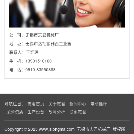
公 司：无锡市志君机械厂
地 址：无锡市洛社镇雅西工业园
联系人：王经理
手 机：13901516160
电 话：0510-83550868
导航栏目：
志君首页
关于志君
新闻中心
电动推杆
荣誉资质
生产设备
故障分析
联系志君
Copyright © 2025 www.jslongma.com 无锡市志君机械厂 版权所