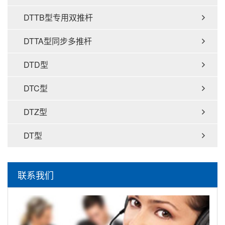
DTTB型专用双推杆
DTTA型同步多推杆
DTD型
DTC型
DTZ型
DT型
联系我们