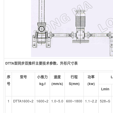
DTTA型同步双推杆主要技术参数、外形尺寸表
序
型号
小推力
速度
行程
功率
L
号
kg.f
(mm/s)
S(mm)
(kw)
Lmin
1
DTTA1600×2
1600×2
1.0~5.0
600~1800
1.1~2.2
528+S