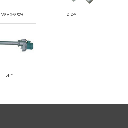
TTA型同步多推杆
DTD型
DT型