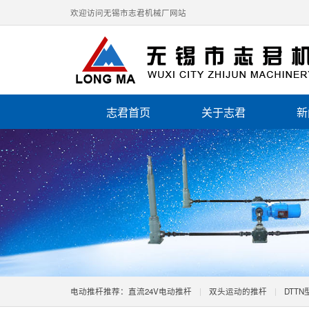
欢迎访问无锡市志君机械厂网站
志君首页
关于志君
新
电动推杆推荐：
直流24V电动推杆
|
双头运动的推杆
|
DTT