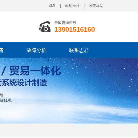
XML
|
电动推杆
|
收藏本站
全国咨询热线
13901516160
备
故障分析
联系志君