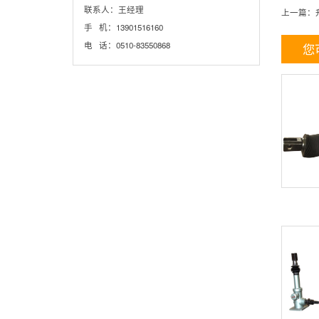
联系人：王经理
上一篇：
手 机：13901516160
电 话：0510-83550868
您