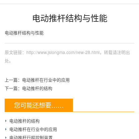
电动推杆结构与性能
电动推杆结构与性能
原文链接：
http://www.jslongma.com/new-28.html
，转载请注明出
处。
上一篇：
电动推杆在行业中的应用
下一篇：
电动推杆的结构
您可能还想要……
电动推杆的结构
电动推杆在行业中的应用
电动推杆行程控制装置