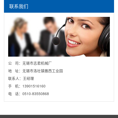
联系我们
公 司：无锡市志君机械厂
地 址：无锡市洛社镇雅西工业园
联系人：王经理
手 机：13901516160
电 话：0510-83550868