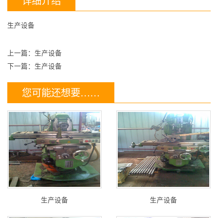
详细介绍
生产设备
上一篇：
生产设备
下一篇：
生产设备
您可能还想要……
生产设备
生产设备