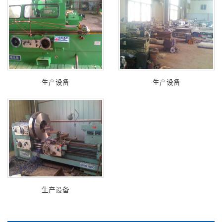
生产设备
生产设备
生产设备