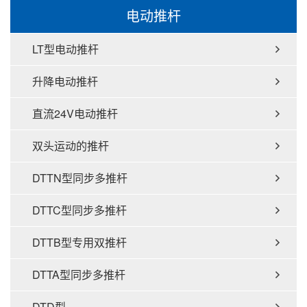
电动推杆
LT型电动推杆
升降电动推杆
直流24V电动推杆
双头运动的推杆
DTTN型同步多推杆
DTTC型同步多推杆
DTTB型专用双推杆
DTTA型同步多推杆
DTD型