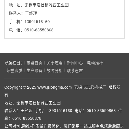
地 址：无锡市洛社镇雅西工业园
联系人：王经理
手 机：13901516160
电 话：0510-83550868
导航栏目：
志君首页
关于志君
新闻中心
电动推杆
荣誉资质
生产设备
故障分析
联系志君
Copyright © 2025 www.jslongma.com 无锡市志君机械厂 版权所
有.
地址：无锡市洛社镇雅西工业园
联系人：王经理 手机：13901516160 电话：0510-83550868 传
真：0510-83550878
公司对“
电动推杆
”质量升级优化，我们采用一站式服务免您后后顾之